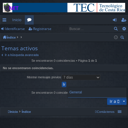
Inicio
Identificarse
Registrarse
nl
or
de
eg
Índice
ac
os
nt
ist
us
Temas activos
es
ifi
ra
car
Ir a búsqueda avanzada
rá
ca
rs
Se encontraron 0 coincidencias • Página
1
de
1
pi
rs
e
No se encontraron coincidencias.
d
e
Mostrar mensajes previos
os
General
Se encontraron 0 coincidencias • Página
1
de
1
Ir a
Inicio
Índice
Contáctenos